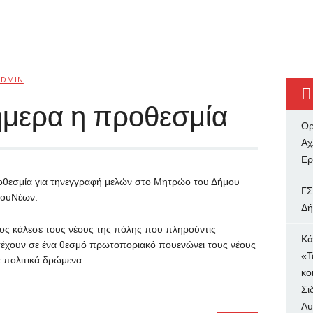
ADMIN
Π
ήμερα η προθεσμία
Ορ
Αχ
Ερ
οθεσμία για τηνεγγραφή μελών στο Μητρώο του Δήμου
ΓΣ
ίουΝέων.
Δή
ς κάλεσε τους νέους της πόλης που πληρούντις
Κά
τέχουν σε ένα θεσμό πρωτοποριακό πουενώνει τους νέους
«Τ
 πολιτικά δρώμενα.
κο
Σι
Αυ