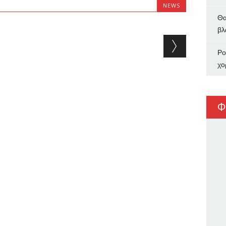
NEWS
Θα
βλ
Ρο
χο
Φ