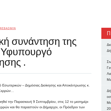
WEBADMIN
Π
κή συνάντηση της
Δι
ν Υφυπουργό
Δή
ησης .
Σι
Γε
Λα
Ma
 Εσωτερικών – Δημόσιας Διοίκησης και Αποκέντρωσης κ.
. Σερρών…
Δή
oσ
θεί την Παρασκευή 9 Σεπτεμβρίου, στις 12 το μεσημέρι
Μα
ερρών και θα παραστούν οι Δήμαρχοι, οι Πρόεδροι των
20