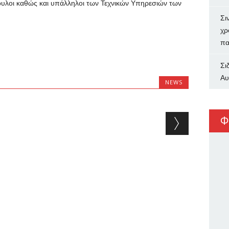
βουλοι καθώς και υπάλληλοι των Τεχνικών Υπηρεσιών των
Σι
χρ
πα
Σι
Αυ
NEWS
Φ