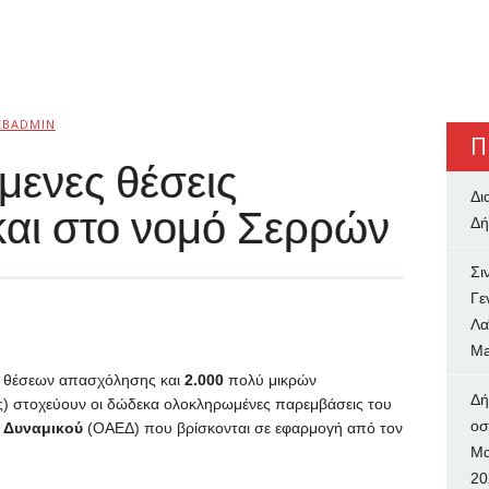
EBADMIN
Π
μενες θέσεις
Δι
αι στο νομό Σερρών
Δή
Σι
Γε
Λα
Ma
 θέσεων απασχόλησης και
2.000
πολύ μικρών
Δή
ες) στοχεύουν οι δώδεκα ολοκληρωμένες παρεμβάσεις του
oσ
 Δυναμικού
(ΟΑΕΔ) που βρίσκονται σε εφαρμογή από τον
Μα
20