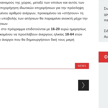
κανομούς της χώρας, μεταξύ των οποίων και αυτός των
επιχορήγηση ιδιωτικών επιχειρήσεων για την πρόσληψη
Σι
ιμένου αριθμού ανέργων, προκειμένου να «στήσουν» τη
χρ
α υποβολής των αιτήσεων θα παραμείνει ανοικτή μέχρι την
πα
σεων.
ύν στο πρόγραμμα επιδοτούνται με
16-20
ευρώ ημερησίως
Σι
ειμένου να προσλάβουν άνεργους ηλικίας
18-64
ετών
Αυ
 άνεργοι που θα δημιουργήσουν δική τους μικρή
Φ
NEWS