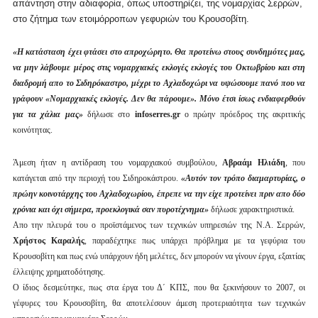
απάντηση στην αδιαφορία, όπως υποστηρίζει, της νομαρχίας Σερρών,
στο ζήτημα των ετοιμόρροπων γεφυριών του Κρουσοβίτη.
«Η κατάσταση έχει φτάσει στο απροχώρητο. Θα προτείνω στους συνδημότες μας,
να μην λάβουμε μέρος στις νομαρχιακές εκλογές εκλογές του Οκτωβρίου και στη
διαδρομή απο το Σιδηρόκαστρο, μέχρι το Αχλαδοχώρι να υψώσουμε πανό που να
γράφουν «Νομαρχιακές εκλογές. Δεν θα πάρουμε». Μόνο έτσι ίσως ενδιαφερθούν
για τα χάλια μας»
δήλωσε στο
infoserres
.
gr
ο πρώην πρόεδρος της ακριτικής
κοινότητας.
Άμεση ήταν η αντίδραση του νομαρχιακού συμβούλου,
Αβραάμ Ηλιάδη
, που
κατάγεται από την περιοχή του Σιδηροκάστρου.
«Αυτόν τον τρόπο διαμαρτυρίας, ο
πρώην κοινοτάρχης του Αχλαδοχωρίου, έπρεπε να την είχε προτείνει πριν απο δύο
χρόνια και όχι σήμερα, προεκλογικά σαν πυροτέχνημα»
δήλωσε χαρακτηριστικά.
Απο την πλευρά του ο προϊστάμενος των τεχνικών υπηρεσιών της Ν.Α. Σερρών,
Χρήστος Καραλής
, παραδέχτηκε πως υπάρχει πρόβλημα με τα γεφύρια του
Κρουσοβίτη και πως ενώ υπάρχουν ήδη μελέτες, δεν μπορούν να γίνουν έργα, εξαιτίας
έλλειψης χρηματοδότησης.
Ο ίδιος δεσμεύτηκε, πως στα έργα του Δ΄ ΚΠΣ, που θα ξεκινήσουν το 2007, οι
γέφυρες του Κρουσοβίτη, θα αποτελέσουν άμεση προτεριαότητα των τεχνικών