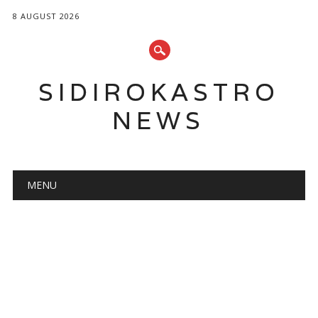
8 AUGUST 2026
SIDIROKASTRO
NEWS
Main menu
Skip
MENU
to
content