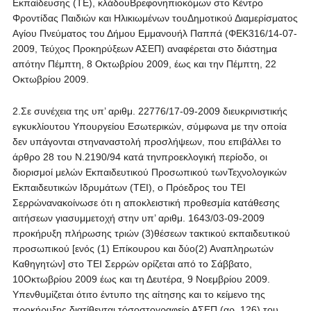
Εκπαίδευσης (ΤΕ), κλάδουΒρεφονηπιοκόμων στο Κέντρο
Φροντίδας Παιδιών και Ηλικιωμένων τουΔημοτικού Διαμερίσματος
Αγίου Πνεύματος του Δήμου Εμμανουήλ Παππά (ΦΕΚ316/14-07-
2009, Τεύχος Προκηρύξεων ΑΣΕΠ) αναφέρεται στο διάστημα
απότην Πέμπτη, 8 Οκτωβρίου 2009, έως και την Πέμπτη, 22
Οκτωβρίου 2009.
2.Σε συνέχεια της υπ’ αριθμ. 22776/17-09-2009 διευκρινιστικής
εγκυκλίουτου Υπουργείου Εσωτερικών, σύμφωνα με την οποία
δεν υπάγονται στηναναστολή προσλήψεων, που επιβάλλει το
άρθρο 28 του Ν.2190/94 κατά τηνπροεκλογική περίοδο, οι
διορισμοί μελών Εκπαιδευτικού Προσωπικού τωνΤεχνολογικών
Εκπαιδευτικών Ιδρυμάτων (ΤΕΙ), ο Πρόεδρος του ΤΕΙ
Σερρώνανακοίνωσε ότι η αποκλειστική προθεσμία κατάθεσης
αιτήσεων γιασυμμετοχή στην υπ’ αριθμ. 1643/03-09-2009
προκήρυξη πλήρωσης τριών (3)θέσεων τακτικού εκπαιδευτικού
προσωπικού [ενός (1) Επίκουρου και δύο(2) Αναπληρωτών
Καθηγητών] στο ΤΕΙ Σερρών ορίζεται από το Σάββατο,
10Οκτωβρίου 2009 έως και τη Δευτέρα, 9 Νοεμβρίου 2009.
Υπενθυμίζεται ότιτο έντυπο της αίτησης και το κείμενο της
προκήρυξης διατίθενται τόσοστογραφείο ΑΣΕΠ (αρ. 126) του