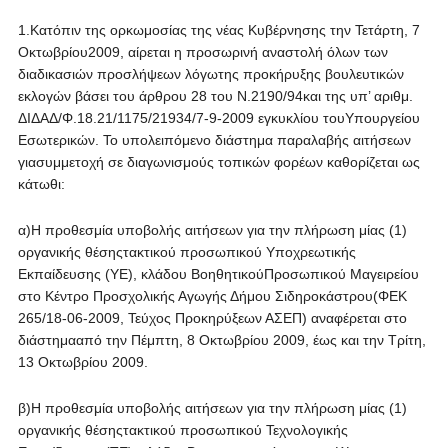
1.Κατόπιν της ορκωμοσίας της νέας Κυβέρνησης την Τετάρτη, 7
Οκτωβρίου2009, αίρεται η προσωρινή αναστολή όλων των
διαδικασιών προσλήψεων λόγωτης προκήρυξης βουλευτικών
εκλογών βάσει του άρθρου 28 του Ν.2190/94και της υπ’ αριθμ.
ΔΙΔΑΔ/Φ.18.21/1175/21934/7-9-2009 εγκυκλίου τουΥπουργείου
Εσωτερικών. Το υπολειπόμενο διάστημα παραλαβής αιτήσεων
γιασυμμετοχή σε διαγωνισμούς τοπικών φορέων καθορίζεται ως
κάτωθι:
α)Η προθεσμία υποβολής αιτήσεων για την πλήρωση μίας (1)
οργανικής θέσηςτακτικού προσωπικού Υποχρεωτικής
Εκπαίδευσης (ΥΕ), κλάδου ΒοηθητικούΠροσωπικού Μαγειρείου
στο Κέντρο Προσχολικής Αγωγής Δήμου Σιδηροκάστρου(ΦΕΚ
265/18-06-2009, Τεύχος Προκηρύξεων ΑΣΕΠ) αναφέρεται στο
διάστημααπό την Πέμπτη, 8 Οκτωβρίου 2009, έως και την Τρίτη,
13 Οκτωβρίου 2009.
β)Η προθεσμία υποβολής αιτήσεων για την πλήρωση μίας (1)
οργανικής θέσηςτακτικού προσωπικού Τεχνολογικής