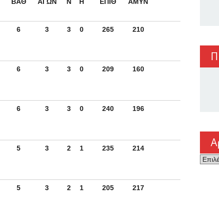
ΒΑΘ
ΑΓΩΝ
Ν
Η
ΕΠΙΘ
ΑΜΥΝ
6
3
3
0
265
210
Π
6
3
3
0
209
160
6
3
3
0
240
196
Α
5
3
2
1
235
214
Αρχεί
5
3
2
1
205
217