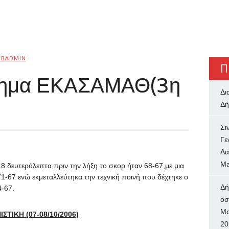
EBADMIN
Π
λημα ΕΚΑΣΑΜΑΘ(3η
Δι
Δή
Σι
Γε
Λα
Ma
18 δευτερόλεπτα πριν την λήξη το σκορ ήταν 68-67,με μια
71-67 ενώ εκμεταλλεύτηκα την τεχνική ποινή που δέχτηκε ο
Δή
4-67.
oσ
Μα
ΙΣΤΙΚΗ (07-08/10/2006)
20