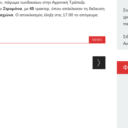
ών, πάγωμα τωνδανείων στην Αγροτική Τράπεζα.
ου
Στρυμόνα
, με
45
τρακτερ, όπου απέκλεισαν τη διέλευση
Σι
αχώνα
. Ο αποκλεισμός έληξε στις 17
:00
το απόγευμα.
χρ
πα
Σι
NEWS
Αυ
Φ