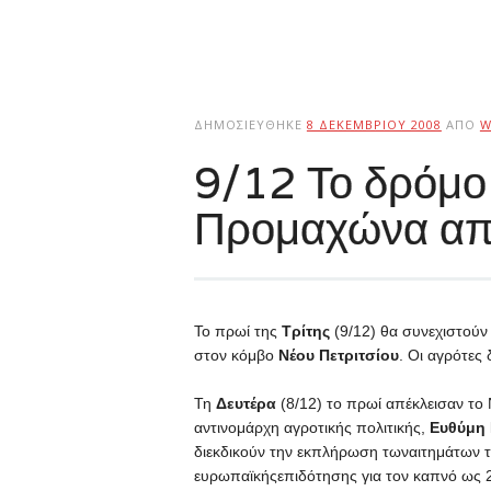
ΔΗΜΟΣΙΕΎΘΗΚΕ
8 ΔΕΚΕΜΒΡΊΟΥ 2008
ΑΠΌ
W
9/12 Το δρόμο
Προμαχώνα απέ
Το πρωί της
Τρίτης
(9/12) θα συνεχιστούν
στον
κόμβο
Νέου Πετριτσίου
. Οι αγρότες 
Τη
Δευτέρα
(8/12) το πρωί απέκλεισαν το
αντινομάρχη αγροτικής πολιτικής,
Ευθύμη
διεκδικούν την εκπλήρωση τωναιτημάτων 
ευρωπαϊκήςεπιδότησης για τον καπνό ως 