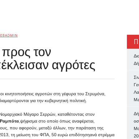
EBADMIN
Π
 προς τον
Δι
κλεισαν αγρότες
Δή
Σι
Γε
Λα
 οι κινητοποιήσεις αγροτών στη γέφυρα του Στρυμόνα,
Ma
διαμαρτύρονται για την κυβερνητική πολιτική.
Δή
 Νομαρχιακό Μέγαρο Σερρών, καταθέτοντας στον
 Ραμπότα
,ψήφισμα στο οποίο όπως αναφέρεται,
oσ
τους, που αφορούν, μεταξύ άλλων, την παράταση της
Μα
2013, τη μείωση του ΦΠΑ, 50 ευρώ επιδότησηανά στρέμμα
20