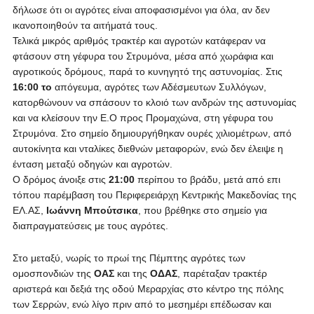
δήλωσε ότι οι αγρότες είναι αποφασισμένοι για όλα, αν δεν
ικανοποιηθούν τα αιτήματά τους.
Τελικά μικρός αριθμός τρακτέρ και αγροτών κατάφεραν να
φτάσουν στη γέφυρα του Στρυμόνα, μέσα από χωράφια και
αγροτικούς δρόμους, παρά το κυνηγητό της αστυνομίας. Στις
16:00 το
απόγευμα, αγρότες των Αδέσμευτων Συλλόγων,
κατορθώνουν να σπάσουν το κλοιό των ανδρών της αστυνομίας
και να κλείσουν την Ε.Ο προς Προμαχώνα, στη γέφυρα του
Στρυμόνα. Στο σημείο δημιουργήθηκαν ουρές χιλιομέτρων, από
αυτοκίνητα και νταλίκες διεθνών μεταφορών, ενώ δεν έλειψε η
ένταση μεταξύ οδηγών και αγροτών.
Ο δρόμος άνοιξε στις
21:00
περίπου το βράδυ, μετά από επι
τόπου παρέμβαση του Περιφερειάρχη Κεντρικής Μακεδονίας της
ΕΛ.ΑΣ,
Ιωάννη Μπούτσικα
, που βρέθηκε στο σημείο για
διαπραγματεύσεις με τους αγρότες.
Στο μεταξύ, νωρίς το πρωί της Πέμπτης αγρότες των
ομοσπονδιών της
ΟΑΣ
και της
ΟΔΑΣ
, παρέταξαν τρακτέρ
αριστερά και δεξιά της οδού Μεραρχίας στο κέντρο της πόλης
των Σερρών, ενώ λίγο πριν από το μεσημέρι επέδωσαν και