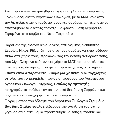
Στο παρά πέντε αποφεύχθηκε σύγκρουση Σερραίων αγροτών,
μελών Αδέσμευτων Αγροτικών Συλλόγων, με τα
ΜΑΤ,
έξω από
την
Αμπέλα
, όταν ισχυρές αστυνομικές δυνάμεις, επιχείρησαν να
αποτρέψουν τα δεκάδες τρακτερ, να φτάσουν στη γέφυρα του
Στρυμόνα, στο κόμβο του Νέου Πετριτσίου.
Παρουσία της εισαγγελέως, ο νέος αστυνομικός διευθυντής
Σερρών,
Νίκος Ρίζος
, ζήτησε από τους αγρότες να επιστρέψουν
πίσω στα χωριά τους, προκαλώντας την έντονη αντίδρασή τους,
που λίγο έλειψε να έρθουν στα χέρια τα ΜΑΤ και τις υπόλοιπες
αστυνομικές δυνάμεις, που ήταν παρατεταγμένες στο σημείο.
«Αυτό είναι απαράδεκτο, Ζούμε μια χούντα, ο αυταρχισμός
σε όλο του το μεγαλείο»
τόνισε ο πρόεδρος του Αδέσμευτου
Αγροτικού Συλλόγου Νιγρίτας,
Παύλος Αραμπατζής
,
κατηγορώντας ευθέως τον αστυνομικό διευθυντή Σερρών, πως
οργάνωσε την επιχείρηση κατά των αγροτών.
Ο γραμματέας του Αδέσμευτου Αγροτικού Συλλόγου Στρυμόνα,
Βασίλης Σταλιόπουλος
εξέφρασε την ενόχλησή του για το
γεγονός ότι η αστυνομία προσπάθησε να τους εμποδίσει και