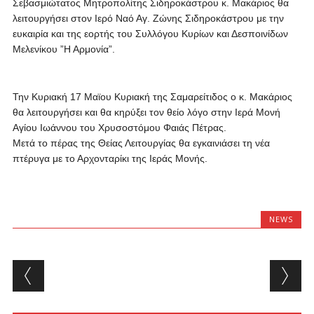
Σεβασμιώτατος Μητροπολίτης Σιδηροκάστρου κ. Μακάριος θα
λειτουργήσει στον Ιερό Ναό Αγ. Ζώνης Σιδηροκάστρου με την
ευκαιρία και της εορτής του Συλλόγου Κυρίων και Δεσποινίδων
Μελενίκου ”Η Αρμονία”.
Την Κυριακή 17 Μαϊου Κυριακή της Σαμαρείτιδος ο κ. Μακάριος
θα λειτουργήσει και θα κηρύξει τον θείο λόγο στην Ιερά Μονή
Αγίου Ιωάννου του Χρυσοστόμου Φαιάς Πέτρας.
Μετά το πέρας της Θείας Λειτουργίας θα εγκαινιάσει τη νέα
πτέρυγα με το Αρχονταρίκι της Ιεράς Μονής.
NEWS
Post navigation