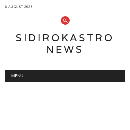
8 AUGUST 2026
SIDIROKASTRO
NEWS
Main menu
Skip
MENU
to
content