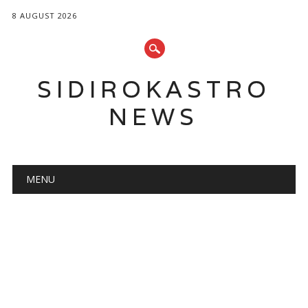
8 AUGUST 2026
SIDIROKASTRO
NEWS
Main menu
Skip
MENU
to
content