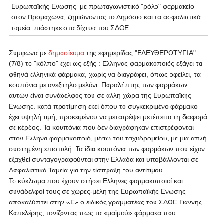
Ευρωπαϊκής Ενωσης, με πρωταγωνιστικό "ρόλο" φαρμακείο
στον Προμαχώνα,
ζημιώνοντας το Δημόσιο και τα ασφαλιστικά
ταμεία, πιάστηκε στα δίχτυα του ΣΔΟΕ.
Σύμφωνα με
δημοσίευμα
της εφημερίδας "ΕΛΕΥΘΕΡΟΤΥΠΙΑ"
(7/8) το "κόλπο" έχει ως εξής :
Ελληνας φαρμακοποιός εξάγει τα
φθηνά ελληνικά φάρμακα, χωρίς να διαγράφει, όπως οφείλει, τα
κουπόνια με ανεξίτηλο μελάνι. Παραλήπτης των φαρμάκων
αυτών είναι συνάδελφός του σε άλλη χώρα της Ευρωπαϊκής
Ενωσης, κατά προτίμηση εκεί όπου το συγκεκριμένο φάρμακο
έχει υψηλή τιμή, προκειμένου να μετατρέψει μετέπειτα τη διαφορά
σε κέρδος.
Τα κουπόνια που δεν διαγράφηκαν επιστρέφονται
στον Ελληνα φαρμακοποιό, μέσω του ταχυδρομείου, με μια απλή
συστημένη επιστολή. Τα ίδια κουπόνια των φαρμάκων που είχαν
εξαχθεί συνταγογραφούνται στην Ελλάδα και υποβάλλονται σε
Ασφαλιστικά Ταμεία για την είσπραξη του αντίτιμου…
Το κύκλωμα που έχουν στήσει Ελληνες φαρμακοποιοί και
συνάδελφοί τους σε χώρες-μέλη της Ευρωπαϊκής Ενωσης
αποκαλύπτει στην «Ε» ο ειδικός γραμματέας του ΣΔΟΕ Γιάννης
Καπελέρης, τονίζοντας πως τα «μαϊμού» φάρμακα που