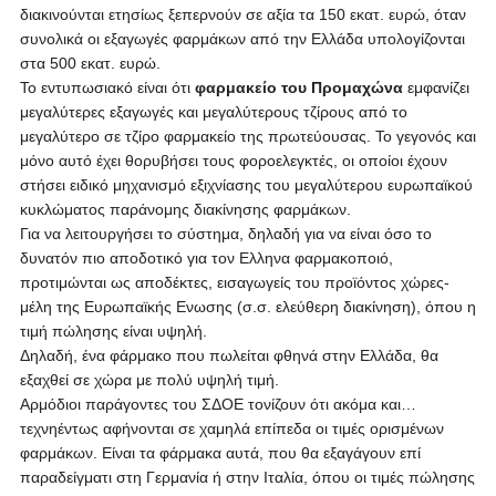
διακινούνται ετησίως ξεπερνούν σε αξία τα 150 εκατ. ευρώ, όταν
συνολικά οι εξαγωγές φαρμάκων από την Ελλάδα υπολογίζονται
στα 500 εκατ. ευρώ.
Το εντυπωσιακό είναι ότι
φαρμακείο του Προμαχώνα
εμφανίζει
μεγαλύτερες εξαγωγές και μεγαλύτερους τζίρους από το
μεγαλύτερο σε τζίρο φαρμακείο της πρωτεύουσας. Το γεγονός και
μόνο αυτό έχει θορυβήσει τους φοροελεγκτές, οι οποίοι έχουν
στήσει ειδικό μηχανισμό εξιχνίασης του μεγαλύτερου ευρωπαϊκού
κυκλώματος παράνομης διακίνησης φαρμάκων.
Για να λειτουργήσει το σύστημα, δηλαδή για να είναι όσο το
δυνατόν πιο αποδοτικό για τον Ελληνα φαρμακοποιό,
προτιμώνται ως αποδέκτες, εισαγωγείς του προϊόντος χώρες-
μέλη της Ευρωπαϊκής Ενωσης (σ.σ. ελεύθερη διακίνηση), όπου η
τιμή πώλησης είναι υψηλή.
Δηλαδή, ένα φάρμακο που πωλείται φθηνά στην Ελλάδα, θα
εξαχθεί σε χώρα με πολύ υψηλή τιμή.
Αρμόδιοι παράγοντες του ΣΔΟΕ τονίζουν ότι ακόμα και…
τεχνηέντως αφήνονται σε χαμηλά επίπεδα οι τιμές ορισμένων
φαρμάκων. Είναι τα φάρμακα αυτά, που θα εξαγάγουν επί
παραδείγματι στη Γερμανία ή στην Ιταλία, όπου οι τιμές πώλησης