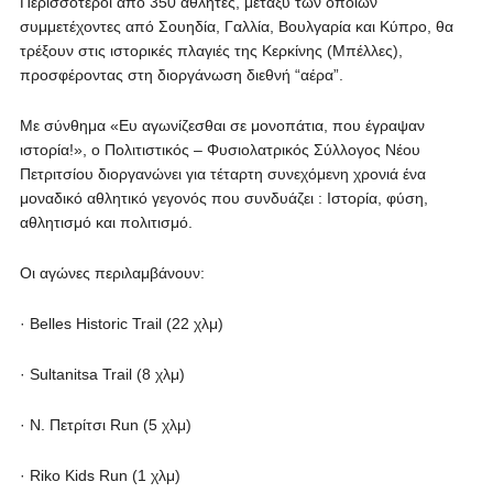
Περισσότεροι από 350 αθλητές, μεταξύ των οποίων
συμμετέχοντες από Σουηδία, Γαλλία, Βουλγαρία και Κύπρο, θα
τρέξουν στις ιστορικές πλαγιές της Κερκίνης (Μπέλλες),
προσφέροντας στη διοργάνωση διεθνή “αέρα”.
Με σύνθημα «Ευ αγωνίζεσθαι σε μονοπάτια, που έγραψαν
ιστορία!», ο Πολιτιστικός – Φυσιολατρικός Σύλλογος Νέου
Πετριτσίου διοργανώνει για τέταρτη συνεχόμενη χρονιά ένα
μοναδικό αθλητικό γεγονός που συνδυάζει : Ιστορία, φύση,
αθλητισμό και πολιτισμό.
Οι αγώνες περιλαμβάνουν:
· Belles Historic Trail (22 χλμ)
· Sultanitsa Trail (8 χλμ)
· N. Πετρίτσι Run (5 χλμ)
· Riko Kids Run (1 χλμ)