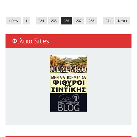
‹ Prev
1
…
234
235
236
237
238
…
241
Next ›
Φιλικα Sites