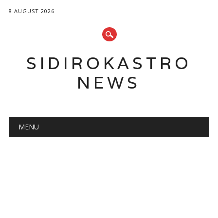
8 AUGUST 2026
SIDIROKASTRO
NEWS
Main menu
Skip
MENU
to
content