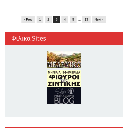
‹ Prev
1
2
3
4
5
…
13
Next ›
Φιλικα Sites