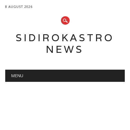
8 AUGUST 2026
SIDIROKASTRO
NEWS
Main menu
Skip
MENU
to
content