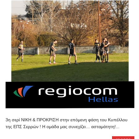
3η σερί ΝΙΚΗ & ΠΡΟΚΡΙΣΗ στην επόμενη φάση του Κυπέλλου
της ΕΠΣ Σερρών ! Η ομάδα μας συνεχίζει… ασταμάτητη!...