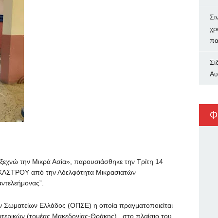
Σι
χρ
πα
Σι
Αυ
Φ
ξεχνώ την Μικρά Ασία», παρουσιάσθηκε την Τρίτη 14
ΚΑΣΤΡΟΥ από την Αδελφότητα Μικρασιατών
ντελεήμονας”.
 Σωματείων Ελλάδος (ΟΠΣΕ) η οποία πραγματοποιείται
ερικών (τομέας Μακεδονίας-Θράκης) , στο πλαίσιο του