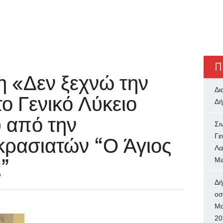
Π
η «Δεν ξεχνώ την
Δι
ο Γενικό Λύκειο
Δή
 από την
Σι
Γε
κρασιατών “Ο Άγιος
Λα
”
Ma
Δή
oσ
Μα
20