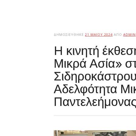
ΔΗΜΟΣΙΕΎΘΗΚΕ
21 ΜΑΪ́ΟΥ 2024
ΑΠΌ
ADMIN
H κινητή έκθεσ
Μικρά Ασία» στ
Σιδηροκάστρου
Αδελφότητα Μι
Παντελεήμονας