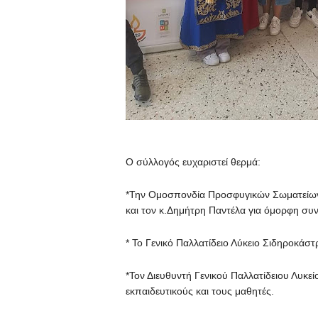
Ο σύλλογός ευχαριστεί θερμά:
*Την Ομοσπονδία Προσφυγικών Σωματείω
και τον κ.Δημήτρη Παντέλα για όμορφη συν
* Το Γενικό Παλλατίδειο Λύκειο Σιδηροκάστ
*Τον Διευθυντή Γενικού Παλλατίδειου Λυκ
εκπαιδευτικούς και τους μαθητές.