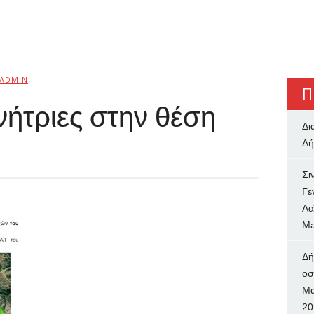
ADMIN
Π
ήτριες στην θέση
Δι
Δή
Σι
Γε
Λα
Ma
Δή
oσ
Μα
20