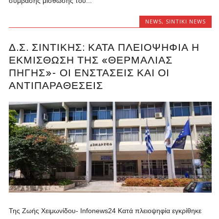
σύμβασης μίσθωσης του...
NEWS
,
SINTIKI NEWS
Δ.Σ. ΣΙΝΤΙΚΉΣ: ΚΑΤΆ ΠΛΕΙΟΨΗΦΊΑ Η
ΕΚΜΊΣΘΩΣΗ ΤΗΣ «ΘΕΡΜΑΛΊΑΣ
ΠΗΓΉΣ»- ΟΙ ΕΝΣΤΆΣΕΙΣ ΚΑΙ ΟΙ
ΑΝΤΙΠΑΡΑΘΈΣΕΙΣ
Της Ζωής Χειμωνίδου- Infonews24 Κατά πλειοψηφία εγκρίθηκε