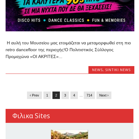
Η αυλή του Μουσείου μας ετοιμάζεται να μεταμορφωθεί στη πιο
retro dancefloor της περιοχής!​Ο Πολιτιστικός Σύλλογος
Προμαχώνα «ΟΙ ΑΚΡΙΤΕΣ»...
NEWS
,
SINTIKI NEWS
‹ Prev
1
2
3
4
…
714
Next ›
Φιλικα Sites