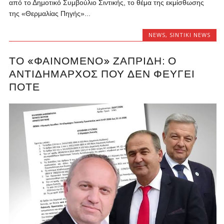
από το Δημοτικό Συμβούλιο Σιντικής, το θέμα της εκμίσθωσης
της «Θερμαλίας Πηγής»...
NEWS
,
SINTIKI NEWS
ΤΟ «ΦΑΙΝΌΜΕΝΟ» ΖΑΠΡΊΔΗ: Ο
ΑΝΤΙΔΉΜΑΡΧΟΣ ΠΟΥ ΔΕΝ ΦΕΎΓΕΙ
ΠΟΤΈ