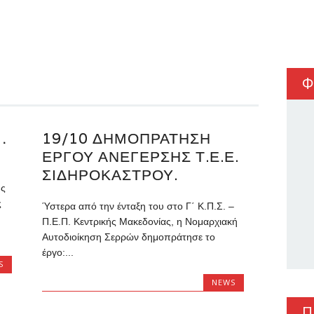
Φ
…
19/10 ΔΗΜΟΠΡΆΤΗΣΗ
ΈΡΓΟΥ ΑΝΈΓΕΡΣΗΣ Τ.Ε.Ε.
ΣΙΔΗΡΟΚΆΣΤΡΟΥ.
ης
ς
Ύστερα από την ένταξη του στο Γ΄ Κ.Π.Σ. –
Π.Ε.Π. Κεντρικής Μακεδονίας, η Νομαρχιακή
Αυτοδιοίκηση Σερρών δημοπράτησε το
έργο:...
S
NEWS
Π