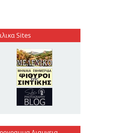
ιλικα Sites
ρογραμμα Διαυγεια