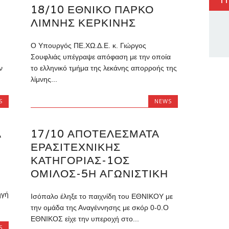
18/10 ΕΘΝΙΚΌ ΠΆΡΚΟ
ΛΊΜΝΗΣ ΚΕΡΚΊΝΗΣ
Ο Υπουργός ΠΕ.ΧΩ.Δ.Ε. κ. Γιώργος
Σουφλιάς υπέγραψε απόφαση με την οποία
ν
το ελληνικό τμήμα της λεκάνης απορροής της
λίμνης...
S
NEWS
Α
17/10 ΑΠΟΤΕΛΈΣΜΑΤΑ
ΕΡΑΣΙΤΕΧΝΙΚΉΣ
ΚΑΤΗΓΟΡΊΑΣ-1ΟΣ
ΌΜΙΛΟΣ-5Η ΑΓΩΝΙΣΤΙΚΉ
ηγή
Ισόπαλο έληξε το παιχνίδη του ΕΘΝΙΚΟΥ με
την ομάδα της Αναγέννησης με σκόρ 0-0.Ο
ΕΘΝΙΚΟΣ είχε την υπεροχή στο...
S