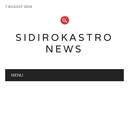
7 AUGUST 2026
SIDIROKASTRO
NEWS
Main menu
Skip
MENU
to
content