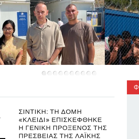
•
•
•
•
•
•
•
•
•
•
Φ
ΣΙΝΤΙΚΉ: ΤΗ ΔΟΜΉ
Υ
«ΚΛΕΙΔΊ» ΕΠΙΣΚΈΦΘΗΚΕ
Η ΓΕΝΙΚΉ ΠΡΌΞΕΝΟΣ ΤΗΣ
ΠΡΕΣΒΕΊΑΣ ΤΗΣ ΛΑΪΚΉΣ