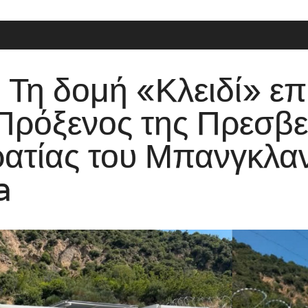
δομή «Κλειδί» επισκέ
ενος της Πρεσβείας τ
 του Μπανγκλαντές 