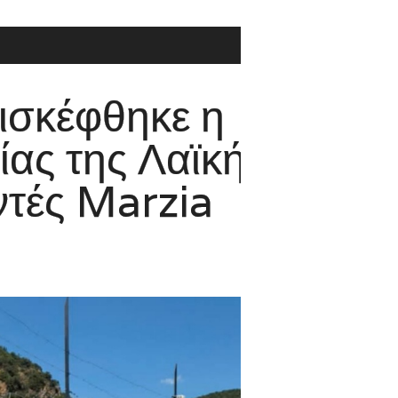
φθηκε η
ης Λαϊκής
Marzia