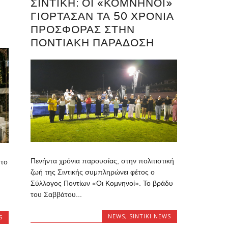
ΣΙΝΤΙΚΉ: ΟΙ «ΚΟΜΝΗΝΟΊ»
ΓΙΌΡΤΑΣΑΝ ΤΑ 50 ΧΡΌΝΙΑ
ΠΡΟΣΦΟΡΆΣ ΣΤΗΝ
ΠΟΝΤΙΑΚΉ ΠΑΡΆΔΟΣΗ
Πενήντα χρόνια παρουσίας, στην πολιτιστική
 το
ζωή της Σιντικής συμπληρώνει φέτος ο
Σύλλογος Ποντίων «Οι Κομνηνοί». Το βράδυ
του Σαββάτου...
NEWS
,
SINTIKI NEWS
S