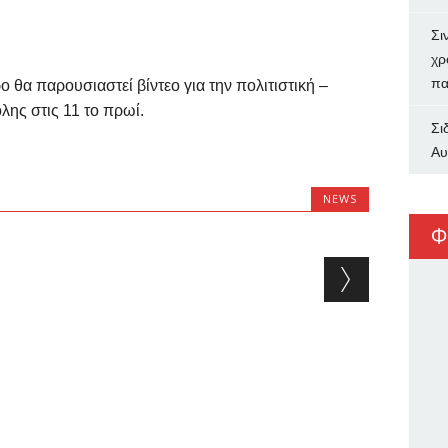
Σι
χρ
πα
 θα παρουσιαστεί βίντεο για την πολιτιστική –
λης στις 11 το πρωί.
Σι
Αυ
NEWS
Φ