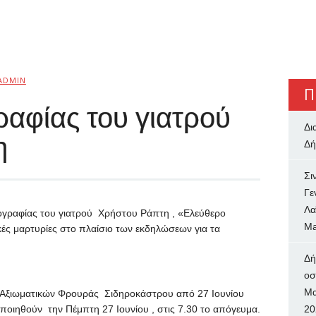
ADMIN
Π
αφίας του γιατρού
Δι
η
Δή
Σι
Γε
Λα
τογραφίας του γιατρού Χρήστου Ράπτη , «Ελεύθερο
Ma
ς μαρτυρίες στο πλαίσιο των εκδηλώσεων για τα
Δή
oσ
Μα
 Αξιωματικών Φρουράς Σιδηροκάστρου από 27 Ιουνίου
οποιηθούν την Πέμπτη 27 Ιουνίου , στις 7.30 το απόγευμα.
20