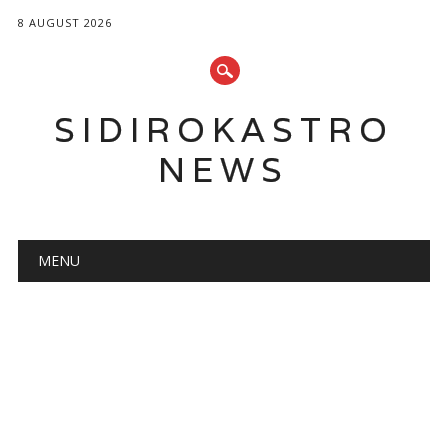
8 AUGUST 2026
SIDIROKASTRO
NEWS
Main menu
Skip
MENU
to
content