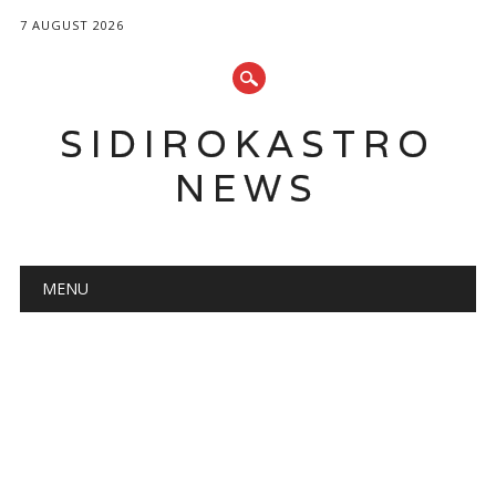
7 AUGUST 2026
SIDIROKASTRO
NEWS
Main menu
Skip
MENU
to
content