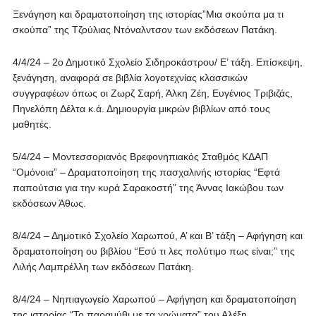
Ξενάγηση και δραματοποίηση της ιστορίας”Μια σκούπα μα τι
σκούπα” της Τζούλιας Ντόναλντσον των εκδόσεων Πατάκη.
4/4/24 – 2ο Δημοτικό Σχολείο Σιδηροκάστρου/ Ε’ τάξη. Επίσκεψη,
ξενάγηση, αναφορά σε βιβλία λογοτεχνίας κλασσικών
συγγραφέων όπως οι Ζωρζ Σαρή, Άλκη Ζέη, Ευγένιος Τριβιζάς,
Πηνελόπη Δέλτα κ.ά. Δημιουργία μικρών βιβλίων από τους
μαθητές.
5/4/24 – Μοντεσσοριανός Βρεφονηπιακός Σταθμός ΚΔΑΠ
“Ομόνοια” – Δραματοποίηση της πασχαλινής ιστορίας “Εφτά
παπούτσια για την κυρά Σαρακοστή” της Άννας Ιακώβου των
εκδόσεων Άθως.
8/4/24 – Δημοτικό Σχολείο Χαρωπού, Α’ και Β’ τάξη – Αφήγηση και
δραματοποίηση ου βιβλίου “Εσύ τι λες πολύτιμο πως είναι;” της
Λιλής Λαμπρέλλη των εκδόσεων Πατάκη.
8/4/24 – Νηπιαγωγείο Χαρωπού – Αφήγηση και δραματοποίηση
της ιστορίας “Το παραμύθι με τα χρώματα” του Αλέξη