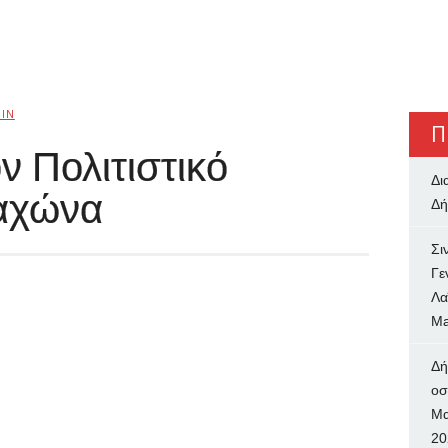
IN
Π
ν Πολιτιστικό
Δι
αχώνα
Δή
Σι
Γε
Λα
Ma
Δή
oσ
Μα
20