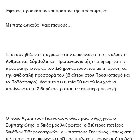
Έφορος προσκόπων και προπονητής ποδοσφαίρου
Με πατριωτικούς Χαιρετισμούς…
Έτσι συνήθιζε να υπογράφει στην επικοινωνία του με όλους ο
Άνθρωπος Σύμβολο
και
Πρωταγωνιστής
στα δρώμενα της
πρόσφατης ιστορίας του Σιδηροκάστρου που με τη δράση και
την ανιδιοτελή προσφορά του (ιδιαίτερα στον Προσκοπισμό και
το Ποδόσφαιρο), έκανε τα τελευταία 50 και πλέον χρόνια
πασίγνωστο το Σιδηρόκαστρο και την ευρύτερη περιοχή.
Ο πολύ Αγαπητός «Γιαννάκος», όλων μας, ο Αρχηγός, ο
Συμπατριώτης, ο δικός μας Άνθρωπος, ο δεύτερος πατέρας
δεκάδων Σιδηροκαστρινών, ο « παππούς Γιαννάκος» όπως στην
τελευταία του επικοινωνία μαζί μας υπέγραψε, έφυγε από τη ζωή