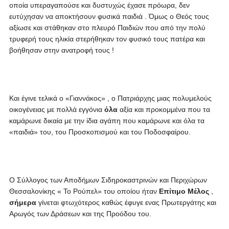
οποία υπεραγαπούσε και δυστυχώς έχασε πρόωρα, δεν
ευτύχησαν να αποκτήσουν φυσικά παιδιά . Όμως ο Θεός τους
αξίωσε και στάθηκαν στο πλευρό Παιδιών που από την πολύ
τρυφερή τους ηλικία στερήθηκαν τον φυσικό τους πατέρα και
βοήθησαν στην ανατροφή τους !
Και έγινε τελικά ο «Γιαννάκος» , ο Πατριάρχης μιας πολυμελούς
οικογένειας με πολλά εγγόνια
όλα
αξία και προκομμένα που τα
καμάρωνε δικαία με την ίδια αγάπη που καμάρωνε και όλα τα
«παιδιά» του, του Προσκοπισμού και του Ποδοσφαίρου.
Ο Σύλλογος των Αποδήμων Σιδηροκαστρινών και Περιχώρων
Θεσσαλονίκης « Το Ρούπελ» του οποίου ήταν
Επίτιμο Μέλος
,
σήμερα
γίνεται φτωχότερος καθώς έφυγε ενας Πρωτεργάτης και
Αρωγός των Δράσεων και της Προόδου του.