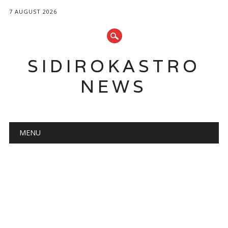
7 AUGUST 2026
SIDIROKASTRO
NEWS
Main menu
Skip
MENU
to
content