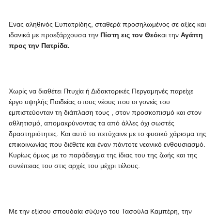
Ενας αληθινός Ευπατρίδης, σταθερά προσηλωμένος σε αξίες και
ιδανικά με προεξάρχουσα την
Πίστη εις τον Θεό
και την
Αγάπη
προς την Πατρίδα.
Χωρίς να διαθέτει Πτυχία ή Διδακτορικές Περγαμηνές παρείχε
έργο υψηλής Παιδείας στους νέους που οι γονείς του
εμπιστεύονταν τη διάπλαση τους , στον προσκοπισμό και στον
αθλητισμό, απομακρύνοντας τα από άλλες όχι σωστές
δραστηριότητες. Και αυτό το πετύχαινε με το φυσικό χάρισμα της
επικοινωνίας που διέθετε και έναν πάντοτε νεανικό ενθουσιασμό.
Κυρίως όμως με το παράδειγμα της ίδιας του της ζωής και της
συνέπειας του στις αρχές του μέχρι τέλους.
Με την εξίσου σπουδαία σύζυγο του Τασούλα Καμπέρη, την