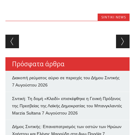
SINTIKI NEWS
Post navigation
Πρόσφατα άρθρα
Διακοπή ρεύματος αύριο σε περιοχές του Δήμου Σιντικής
7 Αυγούστου 2026
Σιντική: Τη δομή «Κλειδί» επισκέφθηκε η Γενική Πρόξενος
της Πρεσβείας της Λαϊκής Δημοκρατίας του Μπανγκλαντές
Marzia Sultana
7 Αυγούστου 2026
Δήμος Σιντικής: Επαναπατρισμός των oστών των Ηρώων
Χρήστου και Ελένης Μαρούδη στα Ανω Πορόϊα
7