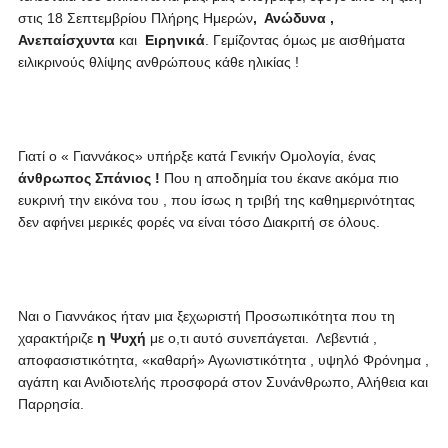
στις 18 Σεπτεμβρίου Πλήρης Ημερών
, Ανώδυνα ,
Ανεπαίσχυντα
και
Ειρηνικά
. Γεμίζοντας όμως με αισθήματα
ειλικρινούς θλίψης ανθρώπους κάθε ηλικίας !
Γιατί ο « Γιαννάκος» υπήρξε κατά Γενικήν Ομολογία, ένας
άνθρωπος
Σπάνιος !
Που η αποδημία του έκανε ακόμα πιο
ευκρινή την εικόνα του , που ίσως η τριβή της καθημερινότητας
δεν αφήνει μερικές φορές να είναι τόσο Διακριτή σε όλους.
Ναι ο Γιαννάκος ήταν μια ξεχωριστή Προσωπικότητα που τη
χαρακτήριζε
η Ψυχή
με ο,τι αυτό συνεπάγεται. Λεβεντιά ,
αποφασιστικότητα, «καθαρή» Αγωνιστικότητα , υψηλό Φρόνημα ,
αγάπη και Ανιδιοτελής προσφορά στον Συνάνθρωπο, Αλήθεια και
Παρρησία.