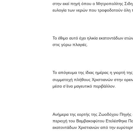
στην εκεί πηγή όπου ο Μητροπολίτης Σιδηρο
ευλογία των νερών που τροφοδοτούν όλη τ
Το έθιμο αυτό έχει ηλικία εκατοντάδων ετώ
στις γύρω πλαγιές.
Το απόγευμα της ίδιας ημέρας η γιορτή τη
συμμετοχή πλήθους Χριστιανών στην ορει
μέσα σ’ένα μαγευτικό περιβάλλον.
Ανήμερα της εορτής της Ζωοδόχου Πηγής 
περιοχή του Βαμβακοφύτου Ετελέσθηκε Παν
εκατοντάδων Χριστιανών από την ευρύτερ