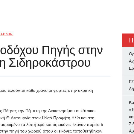
BADMIN
Π
ωοδόχου Πηγής στην
Ορ
η Σιδηροκάστρου
Αχ
Ερ
ΓΣ
Δή
ς τελούνται κάθε χρόνο οι γιορτές στην ακριτική
Κά
«Τ
άς Πέτρας την Πέμπτη της Διακαινησίμου οι κάτοικοι
κο
ική Θ.Λειτουργία στον Ι.Ναό Προφήτη Ηλία και στη
Σι
σταυρωμένο τα λυπητερά και τις εικόνες έκαναν πορεία 5
 στην πηγή του χωριού όπου οι εικόνες τοποθετήθηκαν
Αυ