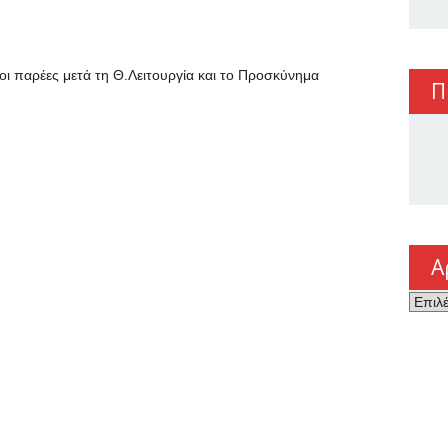
 οι παρέες μετά τη Θ.Λειτουργία και το Προσκύνημα
Π
Α
Αρχεί