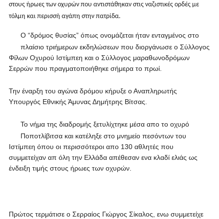
στους ήρωες των οχυρών που αντιστάθηκαν στις ναζιστικές ορδές με
τόλμη και περισσή αγάπη στην πατρίδα.
Ο “δρόμος θυσίας” όπως ονομάζεται ήταν ενταγμένος στο
πλαίσιο τριήμερων εκδηλώσεων που διοργάνωσε ο Σύλλογος
Φίλων Οχυρού Ιστίμπεη και ο Σύλλογος μαραθωνοδρόμων
Σερρών που πραγματοποιήθηκε σήμερα το πρωί.
Την έναρξη του αγώνα δρόμου κήρυξε ο Αναπληρωτής
Υπουργός Εθνικής Άμυνας Δημήτρης Βίτσας.
Το νήμα της διαδρομής ξετυλίχτηκε μέσα απο το οχυρό
Ποποτλίβιτσα και κατέληξε στο μνημείο πεσόντων του
Ιστίμπεη όπου οι περισσότεροι απο 130 αθλητές που
συμμετείχαν απ όλη την Ελλάδα απέθεσαν ενα κλαδί ελιάς ως
ένδειξη τιμής στους ήρωες των οχυρών.
Πρώτος τερμάτισε ο Σερραίος Γιώργος Σίκαλος, ενω συμμετείχε