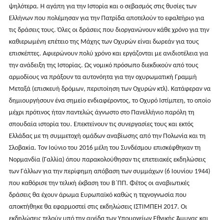
ψηλότερα. Η αγάπη για την Ιστορία και ο σεβασμός στις θυσίες των
Ελλήνων που πολέμησαν για την Πατρίδα αποτελούν το εφαλτήριο για
τις δράσεις τους. Όλες οι δράσεις που διοργανώνουν κάθε χρόνο για την
καθιερωμένη επέτειο της Μάχης των Οχυρών είναι δωρεάν για τους
επισκέπτες. Αφιερώνουν πολύ χρόνο και εργάζονται με ανιδιοτέλεια για
την ανάδειξη της Ιστορίας. Ως νομικό πρόσωπο διεκδικούν από τους
αρμοδίους να πράξουν τα αυτονόητα για την οχυρωματική Γραμμή
Μεταξά (επισκευή δρόμων, περιποίηση των Οχυρών κτλ). Κατάφεραν να
δημιουργήσουν ένα σημείο ενδιαφέροντος, το Οχυρό Ιστίμπεη, το οποίο
μέχρι πρότινος ήταν παντελώς άγνωστο στο Πανελλήνιο παρόλη τη
σπουδαία ιστορία του. Επεκτείνουν τις συνεργασίες τους και εκτός
Ελλάδας με τη συμμετοχή ομάδων αναβίωσης από την Πολωνία και τη
Σλοβακία. Τον Ιούνιο του 2016 μέλη του Συνδέσμου επισκέφθηκαν τη
Νορμανδία (Γαλλία) όπου παρακολούθησαν τις επετειακές εκδηλώσεις
των Γάλλων για την περίφημη απόβαση των συμμάχων (6 Ιουνίου 1944)
που καθόρισε την τελική έκβαση του Β΄ΠΠ. Φέτος οι αναβιωτικές
δράσεις θα έχουν άρωμα Ευρωπαϊκό καθώς η τεχνογνωσία που
αποκτήθηκε θα εφαρμοστεί στις εκδηλώσεις ΙΣΤΙΜΠΕΗ 2017. Οι
εκδηλώσεις τελούν υπό την αιγίδα των Υπουργείων Εθνικής Άμυνας και