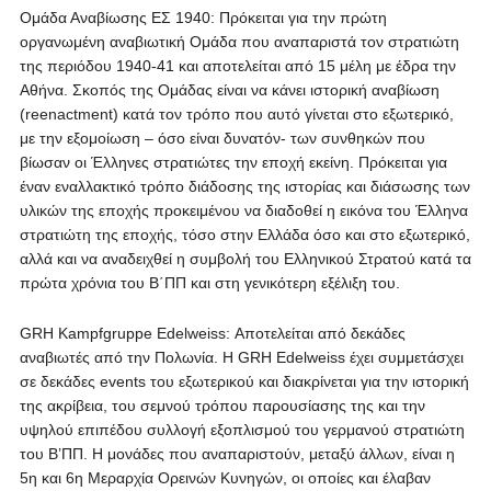
Ομάδα Αναβίωσης ΕΣ 1940: Πρόκειται για την πρώτη
οργανωμένη αναβιωτική Ομάδα που αναπαριστά τον στρατιώτη
της περιόδου 1940-41 και αποτελείται από 15 μέλη με έδρα την
Αθήνα. Σκοπός της Ομάδας είναι να κάνει ιστορική αναβίωση
(reenactment) κατά τον τρόπο που αυτό γίνεται στο εξωτερικό,
με την εξομοίωση – όσο είναι δυνατόν- των συνθηκών που
βίωσαν οι Έλληνες στρατιώτες την εποχή εκείνη. Πρόκειται για
έναν εναλλακτικό τρόπο διάδοσης της ιστορίας και διάσωσης των
υλικών της εποχής προκειμένου να διαδοθεί η εικόνα του Έλληνα
στρατιώτη της εποχής, τόσο στην Ελλάδα όσο και στο εξωτερικό,
αλλά και να αναδειχθεί η συμβολή του Ελληνικού Στρατού κατά τα
πρώτα χρόνια του Β΄ΠΠ και στη γενικότερη εξέλιξη του.
GRH Kampfgruppe Edelweiss: Αποτελείται από δεκάδες
αναβιωτές από την Πολωνία. Η GRH Edelweiss έχει συμμετάσχει
σε δεκάδες events του εξωτερικού και διακρίνεται για την ιστορική
της ακρίβεια, του σεμνού τρόπου παρουσίασης της και την
υψηλού επιπέδου συλλογή εξοπλισμού του γερμανού στρατιώτη
του Β’ΠΠ. Η μονάδες που αναπαριστούν, μεταξύ άλλων, είναι η
5η και 6η Μεραρχία Ορεινών Κυνηγών, οι οποίες και έλαβαν