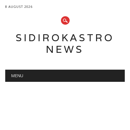
8 AUGUST 2026
SIDIROKASTRO
NEWS
Main menu
Skip
MENU
to
content