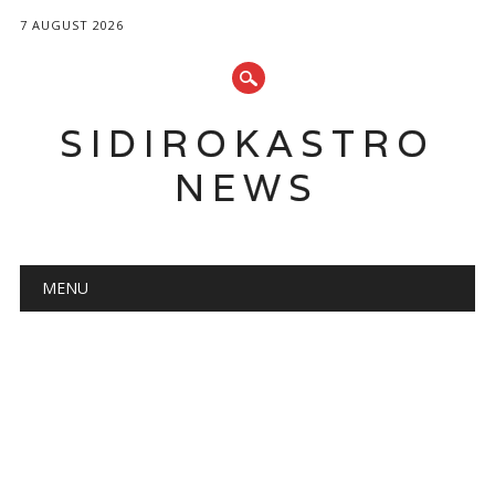
7 AUGUST 2026
SIDIROKASTRO
NEWS
Main menu
Skip
MENU
to
content