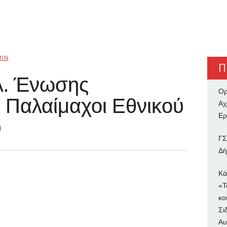
MIN
Π
λ. Ένωσης
Ορ
 Παλαίμαχοι Εθνικού
Αχ
Ερ
υ
ΓΣ
Δή
Κά
«Τ
κο
Σι
Αυ