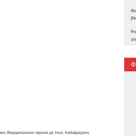
Θα
βλ
Ρο
χο
Φ
ρου διοργανώνουν αγώνα με τους παλαίμαχους