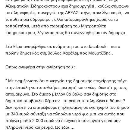
Αξιωματικών Σιδηροκάστρου εχει δημιουργηθεί , καθώς σύμφωνα
με πληροφορίες συνεργείο της ΔΕΥΑΣΙ πήγε, πριν λίγο καιρό, να
τοποθετήσει υδρομέτρο , αλλά απομακρύνθηκε χωρίς να το
τοποθετήσει, μετά απο παρέμβαση του Μητροπολίτη
Σιδηροκάστρου, λέγοντας πως θα συνεννοηθεί με τον δήμαρχο.
Στο θέμα αναφέρθηκε σε ανάρτηση του στο facabook. και ο
πρώην δημοτικός σύμβουλος Χαράλαμπος Μουμτζίδης .
Οπως αναφέρει στην ανάρτηση του :
” Με ενημέρωσαν ότι συνεργείο της δημοτικής επιχείρησης πήγε
στην έπαυλη να τοποθετήσει μετρητή και ο νέος ιδιοκτήτης τους
απομάκρυνε. Στο άμεσο μέλλον θα βάλω σαν δημότης στο
δημοτικό συμβούλιο θέμα αν το ρεύμα το πληρώνει ο δήμος ?
Δεν πρέπει να επιτρέψουμε η ηλικιωμένη σε ένα χωριό του δήμου
με 340 ευρώ σύνταξη να πληρώνει νερό φ.ο.μ.π και αυτός που
παίρνει μισθό 2.000 ευρώ να διώχνει το συνεργείο για να μην
πληρώνει νερό και ρεύμα. Ως εδώ….