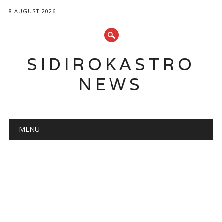
8 AUGUST 2026
SIDIROKASTRO
NEWS
Main menu
Skip
MENU
to
content