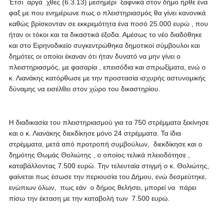
Έτσι αργά χθες (6.3.13) μεσημέρι ξαφνικά στον δήμο ήρθε ένα
φαξ με που ενημέρωνε πως ο πλειστηριασμός θα γίνει κανονικά
καθώς βρίσκονταν σε εκκρεμότητα ένα ποσό 25.000 ευρώ , που
ήταν οι τόκοι και τα δικαστικά έξοδα. Αμέσως το νέο διαδόθηκε
και στο Ειρηνοδικείο συγκεντρώθηκα δημοτικοί σύμβουλοι και
δημότες οι οποίοι έκαναν ότι ήταν δυνατό να μην γίνει ο
πλειστηριασμός, με φασαρία , επεισόδια και σπρωξίματα, ενώ ο
κ. Λιανάκης κατόρθωσε με την προστασία ισχυρής αστυνομικής
δύναμης να εισέλθει στον χώρο του δικαστηρίου.
Η διαδικασία του πλειστηριασμού για τα 750 στρέμματα ξεκίνησε
και ο κ. Λιανάκης διεκδίκησε μόνο 24 στρέμματα. Τα ίδια
στρέμματα, μετά από προτροπή συμβούλων, διεκδίκησε και ο
δημότης Θωμάς Θολιώτης , ο οποίος τελικά πλειοδότησε ,
καταβάλλοντας 7.500 ευρώ. Την τελευταία στιγμή ο κ. Θολιώτης,
φαίνεται πως έσωσε την περιουσία του Δήμου, ενώ δεσμεύτηκε,
ενώπιων όλων, πως εάν ο δήμος θελήσει, μπορεί να πάρει
πίσω την έκταση με την καταβολή των 7.500 ευρώ.