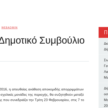
Ό
WEBADMIN
Π
 Δημοτικό Συμβούλιο
Δι
Δή
Σι
Γε
Λα
Ma
Δή
016, η απευθείας ανάθεση αποκομιδής απορριμμάτων
oσ
 σχολικές μονάδες της περιοχής, θα συζητηθούν μεταξύ
ς που συνεδριάζει την Τρίτη 23 Φεβρουαρίου, στις 7 το
Μα
20