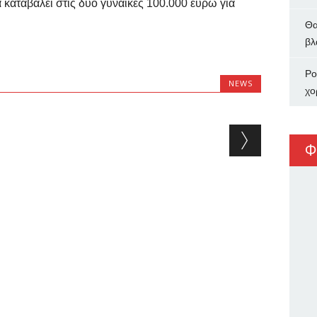
α καταβάλει στις δυο γυναίκες 100.000 ευρώ για
Θα
βλ
Ρο
NEWS
χο
Φ