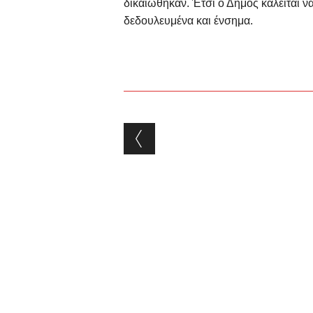
δικαιώθηκαν. Έτσι ο Δήμος καλείται ν
δεδουλευμένα και ένσημα.
Post navigation