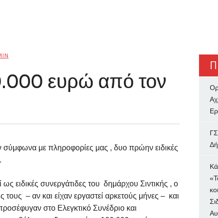
MIN
Π
0.000 ευρώ από τον
Ορ
Αχ
Ερ
ΓΣ
Δή
ν σύμφωνα με πληροφορίες μας , δυο πρώην ειδικές
.
Κά
«Τ
 ως ειδικές συνεργάτιδες του δημάρχου Σιντικής , ο
κο
ς τους – αν και είχαν εργαστεί αρκετούς μήνες – και
Σι
 προσέφυγαν στο Ελεγκτικό Συνέδριο και
Αυ