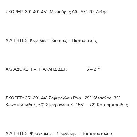
ΣΚΟΡΕΡ: 30΄-40΄-45΄ Μεσιούρης Αθ., 57΄-70΄ Δελής
ΔΙΑΙΤΗΤΕΣ: Κεφαλάς – Κιοσσές – Παπαουτσής
ΑΧΛΑΔΟΧΩΡΙ – ΗΡΑΚΛΗΣ ΣΕΡ. 6 – 2 **
ΣΚΟΡΕΡ: 25΄-39΄-44΄ Σεφέρογλου Ραφ., 29΄ Κότσαλος, 36΄
Κωνσταντινίδης, 60΄ Σεφέρογλου Κ. / 55΄ – 72΄ Κοτσαμπασίδης
ΔΙΑΙΤΗΤΕΣ: Φραγκάκης – Στεργάκης – Παπαποστόλου