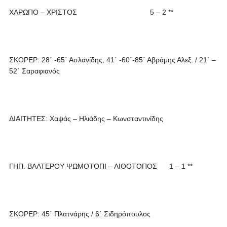
ΧΑΡΩΠΟ – ΧΡΙΣΤΟΣ 5 – 2 **
ΣΚΟΡΕΡ: 28΄ -65΄ Ασλανίδης, 41΄ -60΄-85΄ Αβράμης Αλεξ. / 21΄ –
52΄ Σαραφιανός
ΔΙΑΙΤΗΤΕΣ: Χαψάς – Ηλιάδης – Κωνσταντινίδης
ΓΗΠ. ΒΑΛΤΕΡΟΥ ΨΩΜΟΤΟΠΙ – ΛΙΘΟΤΟΠΟΣ 1 – 1 **
ΣΚΟΡΕΡ: 45΄ Πλατνάρης / 6΄ Σιδηρόπουλος