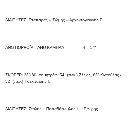
ΔΙΑΙΤΗΤΕΣ: Τσαπάρας – Σώμης – Αρχοντογιάννης Γ.
ΑΝΩ ΠΟΡΡΟΪΑ – ΑΝΩ ΚΑΜΗΛΑ 4 – 1 **
ΣΚΟΡΕΡ: 28΄-80΄ Δημητρόφ, 54΄ (πεν.) Ζέλιος, 65΄ Κωτούλας /
32΄ (πεν.) Tσεκιτσίδης Ι.
ΔΙΑΙΤΗΤΕΣ: Στόλης – Παπαδόπουλος Ι. – Πενίρης