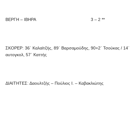
ΒΕΡΓΗ – ΙΒΗΡΑ 3 – 2 **
ΣΚΟΡΕΡ: 36΄ Καλαϊτζής, 89΄ Βαρσαμούδης, 90+2΄ Τσούκας / 14΄
αυτογκολ, 57΄ Καττής
ΔΙΑΙΤΗΤΕΣ: Δαουλτζής – Πούλιος Ι. – Καβακλιώτης