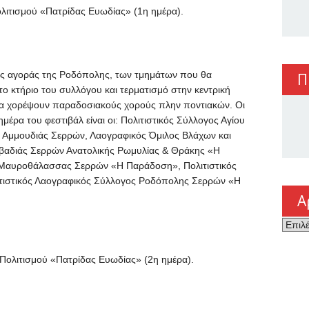
λιτισμού «Πατρίδας Ευωδίας» (1η ημέρα).
ός αγοράς της Ροδόπολης, των τμημάτων που θα
Π
ο κτήριο του συλλόγου και τερματισμό στην κεντρική
 θα χορέψουν παραδοσιακούς χορούς πλην ποντιακών. Οι
έρα του φεστιβάλ είναι οι: Πολιτιστικός Σύλλογος Αγίου
ς Αμμουδιάς Σερρών, Λαογραφικός Όμιλος Βλάχων και
Λιβαδιάς Σερρών Ανατολικής Ρωμυλίας & Θράκης «Η
Μαυροθάλασσας Σερρών «Η Παράδοση», Πολιτιστικός
λιτιστικός Λαογραφικός Σύλλογος Ροδόπολης Σερρών «Η
Α
Αρχεί
Πολιτισμού «Πατρίδας Ευωδίας» (2η ημέρα).