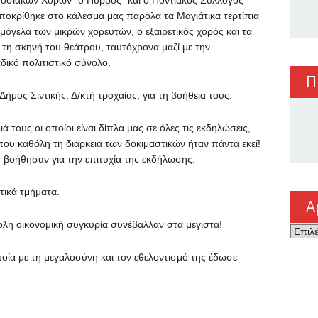
οσιακών Χορών “ο Πύρρος” και ο Ποντιακός Σύλλογος
οκρίθηκε στο κάλεσμα μας παρόλα τα Μαγιάτικα τερτίπια
μόγελα των μικρών χορευτών, ο εξαιρετικός χορός και τα
η σκηνή του θεάτρου, ταυτόχρονα μαζί με την
ικό πολιτιστικό σύνολο.
Π
μος Σιντικής, Δ/κτή τροχαίας, για τη βοήθεια τους.
ά τους οι οποίοι είναι δίπλα μας σε όλες τις εκδηλώσεις,
που καθόλη τη διάρκεια των δοκιμαστικών ήταν πάντα εκεί!
 βοήθησαν για την επιτυχία της εκδήλωσης.
τικά τμήματα.
Α
λη οικονομική συγκυρία συνέβαλλαν στα μέγιστα!
Αρχεί
οία με τη μεγαλοσύνη και τον εθελοντισμό της έδωσε