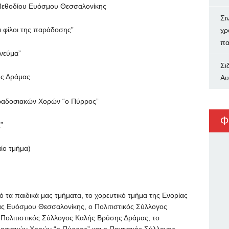
 Μεθοδίου Ευόσμου Θεσσαλονίκης
Σι
ι φίλοι της παράδοσης”
χρ
πα
νεύμα”
Σι
ης Δράμας
Αυ
ραδοσιακών Χορών “ο Πύρρος”
Φ
”
ίο τμήμα)
ό τα παιδικά μας τμήματα, το χορευτικό τμήμα της Ενορίας
ίας Ευόσμου Θεσσαλονίκης, ο Πολιτιστικός Σύλλογος
ο Πολιτιστικός Σύλλογος Καλής Βρύσης Δράμας, το