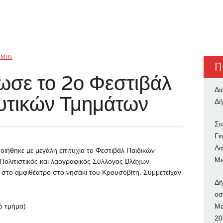
MIN
Π
ωσε το 2ο Φεστιβάλ
Δι
υτικών Τμημάτων
Δή
Σι
Γε
Λα
ιήθηκε με μεγάλη επιτυχία το Φεστιβάλ Παιδικών
Ma
Πολιτιστικός και λαογραφικός Σύλλογος Βλάχων
 στο αμφιθέατρο στο νησάκι του Κρουσοβίτη. Συμμετείχαν
Δή
oσ
ό τμήμα)
Μα
20