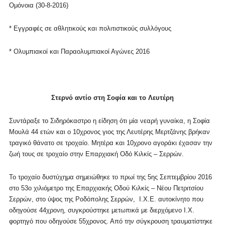
Ομόνοια (30-8-2016)
* Εγγραφές σε αθλητικούς και πολιτιστικούς συλλόγους
* Ολυμπιακοί και Παραολυμπιακοί Αγώνες 2016
Στερνό αντίο στη Σοφία και το Λευτέρη
Συντάραξε το Σιδηρόκαστρο η είδηση ότι μία νεαρή γυναίκα, η Σοφία
Μουλά 44 ετών και ο 10χρονος γιος της Λευτέρης Μερτζάνης βρήκαν
τραγικό θάνατο σε τροχαίο. Μητέρα και 10χρονο αγοράκι έχασαν την
ζωή τους σε τροχαίο στην Επαρχιακή Οδό Κιλκίς – Σερρών.
Το τροχαίο δυστύχημα σημειώθηκε το πρωί της 5ης Σεπτεμβρίου 2016
στο 53ο χιλιόμετρο της Επαρχιακής Οδού Κιλκίς – Νέου Πετριτσίου
Σερρών, στο ύψος της Ροδόπολης Σερρών,
Ι.Χ.Ε. αυτοκίνητο που
οδηγούσε 44χρονη, συγκρούστηκε μετωπικά με διερχόμενο Ι.Χ.
φορτηγό που οδηγούσε 55χρονος. Από την σύγκρουση τραυματίστηκε