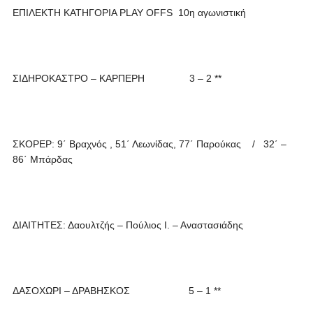
ΕΠΙΛΕΚΤΗ ΚΑΤΗΓΟΡΙΑ PLAY OFFS 10η αγωνιστική
ΣΙΔΗΡΟΚΑΣΤΡΟ – ΚΑΡΠΕΡΗ 3 – 2 **
ΣΚΟΡΕΡ: 9΄ Βραχνός , 51΄ Λεωνίδας, 77΄ Παρούκας / 32΄ –
86΄ Μπάρδας
ΔΙΑΙΤΗΤΕΣ: Δαουλτζής – Πούλιος Ι. – Αναστασιάδης
ΔΑΣΟΧΩΡΙ – ΔΡΑΒΗΣΚΟΣ 5 – 1 **