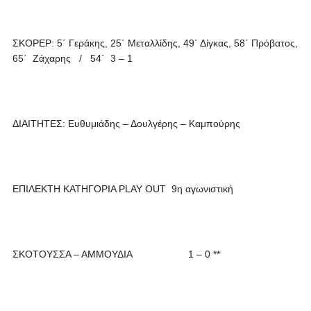
ΣΚΟΡΕΡ: 5΄ Γεράκης, 25΄ Μεταλλίδης, 49΄ Δίγκας, 58΄ Πρόβατος,
65΄ Ζάχαρης / 54΄ 3 – 1
ΔΙΑΙΤΗΤΕΣ: Ευθυμιάδης – Δουλγέρης – Καμπούρης
ΕΠΙΛΕΚΤΗ ΚΑΤΗΓΟΡΙΑ PLAY OUT 9η αγωνιστική
ΣΚΟΤΟΥΣΣΑ – ΑΜΜΟΥΔΙΑ 1 – 0 **