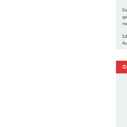
Σι
χρ
πα
Σι
Αυ
Φ