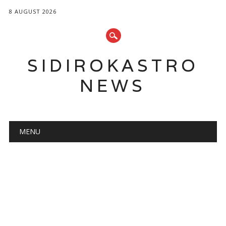
8 AUGUST 2026
SIDIROKASTRO
NEWS
Main menu
Skip
MENU
to
content