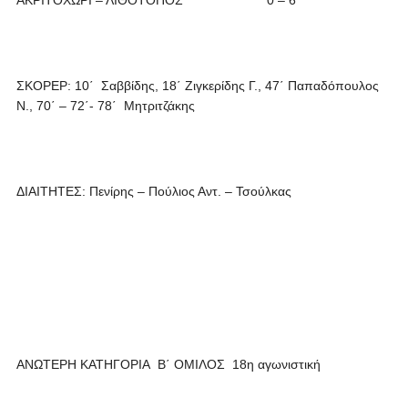
ΑΚΡΙΤΟΧΩΡΙ – ΛΙΘΟΤΟΠΟΣ 0 – 6 **
ΣΚΟΡΕΡ: 10΄ Σαββίδης, 18΄ Ζιγκερίδης Γ., 47΄ Παπαδόπουλος
Ν., 70΄ – 72΄- 78΄ Μητριτζάκης
ΔΙΑΙΤΗΤΕΣ: Πενίρης – Πούλιος Αντ. – Τσούλκας
ΑΝΩΤΕΡΗ ΚΑΤΗΓΟΡΙΑ Β΄ ΟΜΙΛΟΣ 18η αγωνιστική