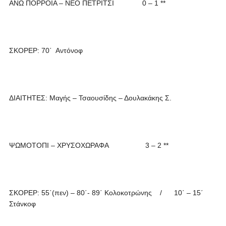
ΑΝΩ ΠΟΡΡΟΪΑ – ΝΕΟ ΠΕΤΡΙΤΣΙ 0 – 1 **
ΣΚΟΡΕΡ: 70΄ Αντόνοφ
ΔΙΑΙΤΗΤΕΣ: Μαγής – Τσαουσίδης – Δουλακάκης Σ.
ΨΩΜΟΤΟΠΙ – ΧΡΥΣΟΧΩΡΑΦΑ 3 – 2 **
ΣΚΟΡΕΡ: 55΄(πεν) – 80΄- 89΄ Κολοκοτρώνης / 10΄ – 15΄
Στάνκοφ