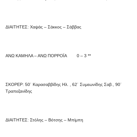
ΔΙΑΙΤΗΤΕΣ: Χαψάς – Σάκκος – Σάββας
ΑΝΩ ΚΑΜΗΛΑ – ΑΝΩ ΠΟΡΡΟΪΑ 0 – 3 **
ΣΚΟΡΕΡ: 50΄ Καρασαββίδης Ηλ. , 62΄ Συμεωνίδης Σαβ., 90΄
Τραπεζανίδης
ΔΙΑΙΤΗΤΕΣ: Στόλης – Βότσης – Μπίμπη