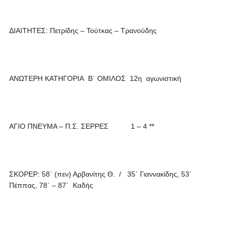
ΔΙΑΙΤΗΤΕΣ: Πετρίδης – Τούτκας – Τρανούδης
ΑΝΩΤΕΡΗ ΚΑΤΗΓΟΡΙΑ Β΄ ΟΜΙΛΟΣ 12η αγωνιστική
ΑΓΙΟ ΠΝΕΥΜΑ – Π.Σ. ΣΕΡΡΕΣ 1 – 4 **
ΣΚΟΡΕΡ: 58΄ (πεν) Αρβανίτης Θ. / 35΄ Γιαννακίδης, 53΄
Πέππας, 78΄ – 87΄ Καδής