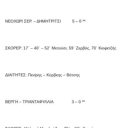
ΝΕΟΧΩΡΙ ΣΕΡ. – ΔΗΜΗΤΡΙΤΣΙ 5 – 0 **
ΣΚΟΡΕΡ: 17΄ – 40΄ – 52΄ Μετούσι, 59΄ Ζερβός, 70΄ Κιοφετζής
ΔΙΑΙΤΗΤΕΣ: Πενίρης – Κύρβεης – Βότσης
ΒΕΡΓΗ – ΤΡΙΑΝΤΑΦΥΛΛΙΑ 3 – 0 **