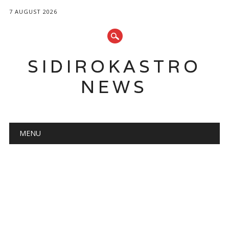
7 AUGUST 2026
SIDIROKASTRO
NEWS
Main menu
Skip
MENU
to
content