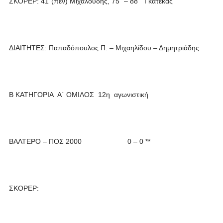
ΣΚΟΡΕΡ: 41΄(πεν) Μιχαλούδης, 75΄ – 88΄ Γκατέκας
ΔΙΑΙΤΗΤΕΣ: Παπαδόπουλος Π. – Μιχαηλίδου – Δημητριάδης
Β ΚΑΤΗΓΟΡΙΑ Α΄ ΟΜΙΛΟΣ 12η αγωνιστική
ΒΑΛΤΕΡΟ – ΠΟΣ 2000 0 – 0 **
ΣΚΟΡΕΡ: