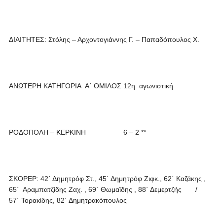
ΔΙΑΙΤΗΤΕΣ: Στόλης – Αρχοντογιάννης Γ. – Παπαδόπουλος Χ.
ΑΝΩΤΕΡΗ ΚΑΤΗΓΟΡΙΑ Α΄ ΟΜΙΛΟΣ 12η αγωνιστική
ΡΟΔΟΠΟΛΗ – ΚΕΡΚΙΝΗ 6 – 2 **
ΣΚΟΡΕΡ: 42΄ Δημητρόφ Στ., 45΄ Δημητρόφ Ζιφκ., 62΄ Καζάκης ,
65΄ Αραμπατζίδης Ζαχ. , 69΄ Θωμαϊδης , 88΄ Δεμερτζής /
57΄ Τορακίδης, 82΄ Δημητρακόπουλος