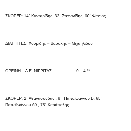
ΣΚΟΡΕΡ: 14΄ Κανταρίδης, 32΄ Στεφανίδης, 60΄ Φίτσιος
ΔΙΑΙΤΗΤΕΣ: Χουρίδης – Βασάκης – Μιχαηλίδου
ΟΡΕΙΝΗ – Α.Ε. ΝΙΓΡΙΤΑΣ 0 – 4 **
ΣΚΟΡΕΡ: 2΄ Αθανασούδας , 8΄ Παπαϊωάννου Β. 65΄
Παπαϊωάννου Αθ., 75΄ Καράπαλης