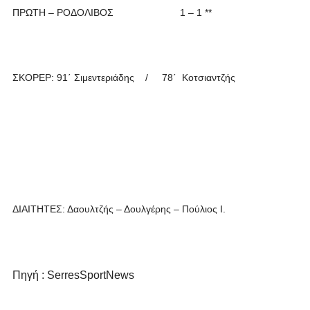
ΠΡΩΤΗ – ΡΟΔΟΛΙΒΟΣ 1 – 1 **
ΣΚΟΡΕΡ: 91΄ Σιμεντεριάδης / 78΄ Κοτσιαντζής
ΔΙΑΙΤΗΤΕΣ: Δαουλτζής – Δουλγέρης – Πούλιος Ι.
Πηγή : SerresSportNews