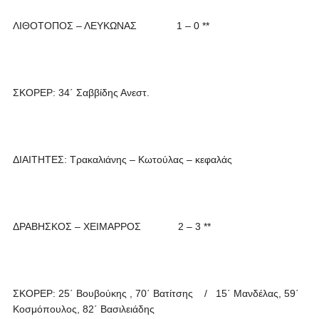
ΛΙΘΟΤΟΠΟΣ – ΛΕΥΚΩΝΑΣ 1 – 0 **
ΣΚΟΡΕΡ: 34΄ Σαββίδης Ανεστ.
ΔΙΑΙΤΗΤΕΣ: Τρακαλιάνης – Κωτούλας – κεφαλάς
ΔΡΑΒΗΣΚΟΣ – ΧΕΙΜΑΡΡΟΣ 2 – 3 **
ΣΚΟΡΕΡ: 25΄ Βουβούκης , 70΄ Βατίτσης / 15΄ Μανδέλας, 59΄
Κοσμόπουλος, 82΄ Βασιλειάδης