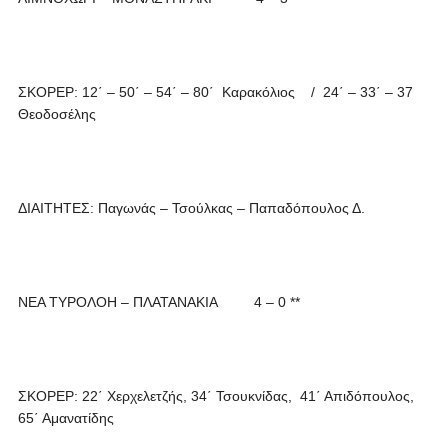
ΣΚΟΡΕΡ: 12΄ – 50΄ – 54΄ – 80΄ Καρακόλιος / 24΄ – 33΄ – 37
Θεοδοσέλης
ΔΙΑΙΤΗΤΕΣ: Παγωνάς – Τσούλκας – Παπαδόπουλος Δ.
ΝΕΑ ΤΥΡΟΛΟΗ – ΠΛΑΤΑΝΑΚΙΑ 4 – 0 **
ΣΚΟΡΕΡ: 22΄ Χερχελετζής, 34΄ Τσουκνίδας, 41΄ Απιδόπουλος,
65΄ Αμανατίδης