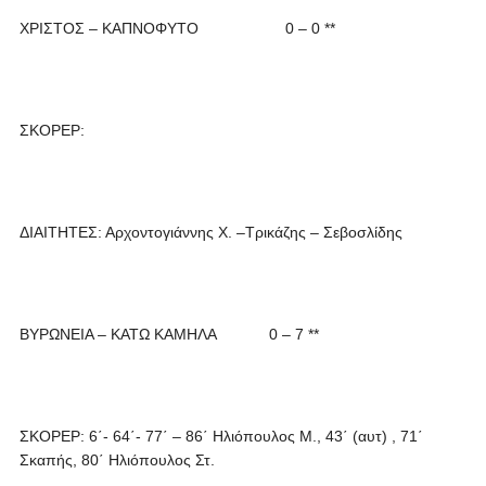
ΧΡΙΣΤΟΣ – ΚΑΠΝΟΦΥΤΟ 0 – 0 **
ΣΚΟΡΕΡ:
ΔΙΑΙΤΗΤΕΣ: Αρχοντογιάννης Χ. –Τρικάζης – Σεβοσλίδης
ΒΥΡΩΝΕΙΑ – ΚΑΤΩ ΚΑΜΗΛΑ 0 – 7 **
ΣΚΟΡΕΡ: 6΄- 64΄- 77΄ – 86΄ Ηλιόπουλος Μ., 43΄ (αυτ) , 71΄
Σκαπής, 80΄ Ηλιόπουλος Στ.