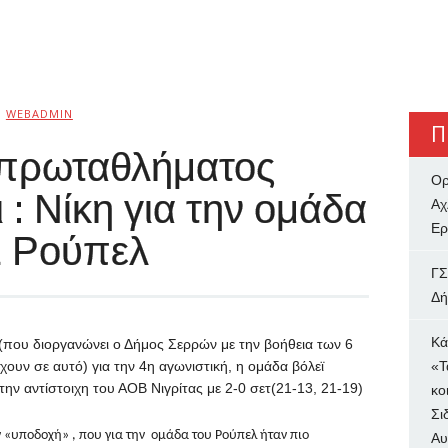
Ό
WEBADMIN
Π
 πρωταθλήματος
Ορ
 Νίκη για την ομάδα
Αχ
Ερ
Σ Ρούπελ
ΓΣ
Δή
Κά
ου διοργανώνει ο Δήμος Σερρών με την βοήθεια των 6
υν σε αυτό) για την 4η αγωνιστική, η ομάδα βόλεϊ
«Τ
 αντίστοιχη του ΑΟΒ Νιγρίτας με 2-0 σετ(21-13, 21-19)
κο
Σι
ν «υποδοχή» , που για την ομάδα του Ρούπελ ήταν πιο
Αυ