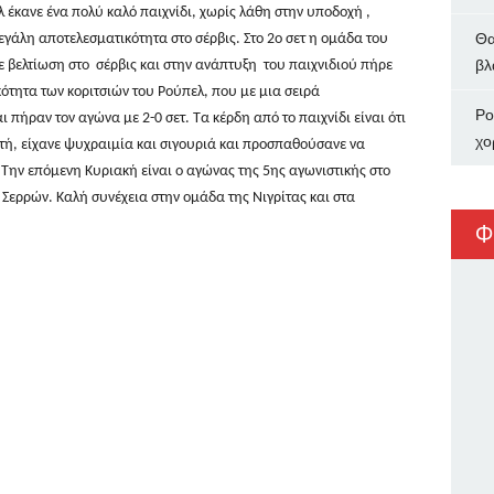
 έκανε ένα πολύ καλό παιχνίδι, χωρίς λάθη στην υποδοχή ,
Θα
μεγάλη αποτελεσματικότητα στο σέρβις. Στο 2ο σετ η ομάδα του
βλ
ε βελτίωση στο σέρβις και στην ανάπτυξη του παιχνιδιού πήρε
ότητα των κοριτσιών του Ρούπελ, που με μια σειρά
Ρο
ι πήραν τον αγώνα με 2-0 σετ. Τα κέρδη από το παιχνίδι είναι ότι
χο
ητή, είχανε ψυχραιμία και σιγουριά και προσπαθούσανε να
 Την επόμενη Κυριακή είναι ο αγώνας της 5ης αγωνιστικής στο
 Σερρών. Καλή συνέχεια στην ομάδα της Νιγρίτας και στα
Φ