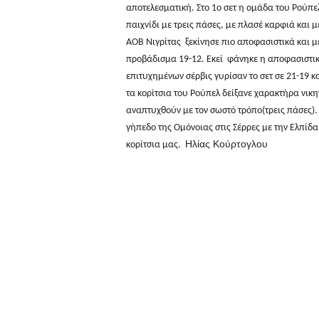
αποτελεσματική. Στο 1ο σετ η ομάδα του Ρούπελ
παιχνίδι με τρεις πάσες, με πλασέ καρφιά και 
ΑΟΒ Νιγρίτας ξεκίνησε πιο αποφασιστικά και μ
προβάδισμα 19-12. Εκεί φάνηκε η αποφασιστικ
επιτυχημένων σέρβις γυρίσαν το σετ σε 21-19 κα
τα κορίτσια του Ρούπελ δείξανε χαρακτήρα νικ
αναπτυχθούν με τον σωστό τρόπο(τρεις πάσες).
γήπεδο της Ομόνοιας στις Σέρρες με την Ελπίδα
Ηλίας Κούρτογλου
κορίτσια μας.