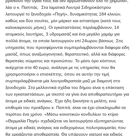
βρίσκουν την υγεία τους και δεν αρρωσταίνουν όλο το χειμώνα»,
λέει ο κ. Παππάς. Στα Ιαματικά Λουτρά Σιδηροκάστρου
λειτουργεί το ξενοδοχείο «Πηγή», δυναμικότητας 184 κλινών,
καθώς και δύο σουίτες, μίνι μάρκετ και εστιατόριο (κατά τους
καλοκαιρινούς μήνες). Οι εγκαταστάσεις περιλαμβάνουν, 14
ατομικούς λουτήρες, 3 υδρομασάζ και ένα μεγάλο χαμάμ για
πολλά άτομα, τα οποία λειτουργούν επί 24ωρου βάσεως. Στις
υπηρεσίες που προσφέρονται συμπεριλαμβάνονται διάφορα είδη
μασάζ, όπως αναζωογονητικό, θεραπευτικό, αλλά και διάφορες
θεραπείες σώματος και προσώπου. Το μέσο όρο κόστους
ανέρχεται στα 40 ευρώ, ανάλογα με τις υπηρεσίες που θα
χρησιμοποιήσει ο επισκέπτης, όπου σε αυτήν την τιμή
συμπεριλαμβάνεται μία λουτροθεραπεία μαζί με διαμονή στο
ξενοδοχείο. Στα μελλοντικά σχέδια του δήμου είναι η επέκταση
των εγκαταστάσεων, με σκοπό να γίνει ένα αποθεραπευτήριο για
άτομα με ειδικές ανάγκες. Έχει ήδη ξεκινήσει η μελέτη, ενώ
επιθυμία του προέδρου κ. Παππά, είναι να έχει ολοκληρωθεί σε
περίπου ένα χρόνο. «Μέσω κοινοτικών κονδυλίων το κτίριο
«Θερμαλία Πηγή» σχεδιάζεται να λειτουργήσει εξυπηρετώντας
άτομα με ειδικές ανάγκες και ενδεχομένως πολυτραυματίες που
θα χρειάζονται αποθεραπεία. Θα υπάρχουν γιατροί και ειδικός