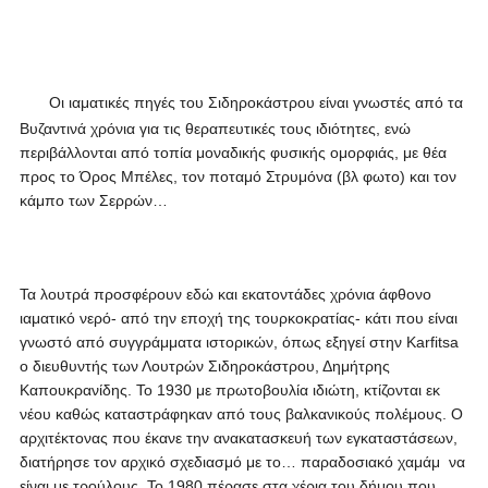
Οι ιαματικές πηγές του Σιδηροκάστρου είναι γνωστές από τα
Βυζαντινά χρόνια για τις θεραπευτικές τους ιδιότητες, ενώ
περιβάλλονται από τοπία μοναδικής φυσικής ομορφιάς, με θέα
προς το Όρος Μπέλες, τον ποταμό Στρυμόνα (βλ φωτο) και τον
κάμπο των Σερρών…
Τα λουτρά προσφέρουν εδώ και εκατοντάδες χρόνια άφθονο
ιαματικό νερό- από την εποχή της τουρκοκρατίας- κάτι που είναι
γνωστό από συγγράμματα ιστορικών, όπως εξηγεί στην Karfitsa
o διευθυντής των Λουτρών Σιδηροκάστρου, Δημήτρης
Καπουκρανίδης. Το 1930 με πρωτοβουλία ιδιώτη, κτίζονται εκ
νέου καθώς καταστράφηκαν από τους βαλκανικούς πολέμους. Ο
αρχιτέκτονας που έκανε την ανακατασκευή των εγκαταστάσεων,
διατήρησε τον αρχικό σχεδιασμό με το… παραδοσιακό χαμάμ να
είναι με τρούλους. Το 1980 πέρασε στα χέρια του δήμου που