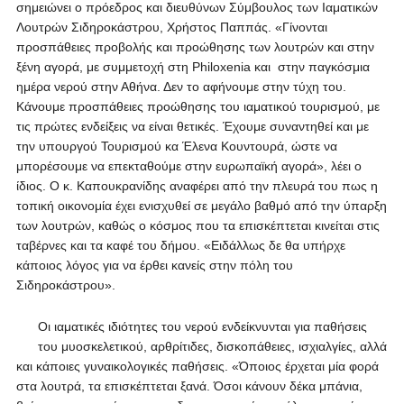
σημειώνει ο πρόεδρος και διευθύνων Σύμβουλος των Ιαματικών
Λουτρών Σιδηροκάστρου, Χρήστος Παππάς. «Γίνονται
προσπάθειες προβολής και προώθησης των λουτρών και στην
ξένη αγορά, με συμμετοχή στη Philoxenia και στην παγκόσμια
ημέρα νερού στην Αθήνα. Δεν το αφήνουμε στην τύχη του.
Κάνουμε προσπάθειες προώθησης του ιαματικού τουρισμού, με
τις πρώτες ενδείξεις να είναι θετικές. Έχουμε συναντηθεί και με
την υπουργού Τουρισμού κα Έλενα Κουντουρά, ώστε να
μπορέσουμε να επεκταθούμε στην ευρωπαϊκή αγορά», λέει ο
ίδιος. Ο κ. Καπουκρανίδης αναφέρει από την πλευρά του πως η
τοπική οικονομία έχει ενισχυθεί σε μεγάλο βαθμό από την ύπαρξη
των λουτρών, καθώς ο κόσμος που τα επισκέπτεται κινείται στις
ταβέρνες και τα καφέ του δήμου. «Ειδάλλως δε θα υπήρχε
κάποιος λόγος για να έρθει κανείς στην πόλη του
Σιδηροκάστρου».
Οι ιαματικές ιδιότητες του νερού ενδείκνυνται για παθήσεις
του μυοσκελετικού, αρθρίτιδες, δισκοπάθειες, ισχιαλγίες, αλλά
και κάποιες γυναικολογικές παθήσεις. «Όποιος έρχεται μία φορά
στα λουτρά, τα επισκέπτεται ξανά. Όσοι κάνουν δέκα μπάνια,