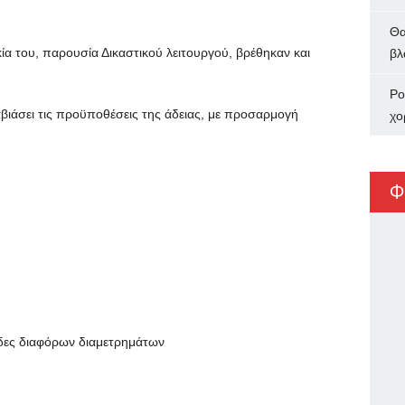
Θα
α του, παρουσία Δικαστικού λειτουργού, βρέθηκαν και
βλ
Ρο
άσει τις προϋποθέσεις της άδειας, με προσαρμογή
χο
Φ
ες διαφόρων διαμετρημάτων