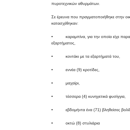
πυροτεχνικών αθυρμάτων.
Σε έρευνα που πραγματοποιήθηκε στην οικί
κατασχέθηκαν:
• καραμπίνα, για την οποία είχε παραβι
εξαρτήματος,
• κοντάκι με τα εξαρτήματά του,
• εννέα (9) κροτίδες,
• μαχαίρι,
• τέσσερα (4) κυνηγετικά φυσίγγια,
• εβδομήντα ένα (71) βληθείσες βολίδ
• οκτώ (8) στυλιάρια