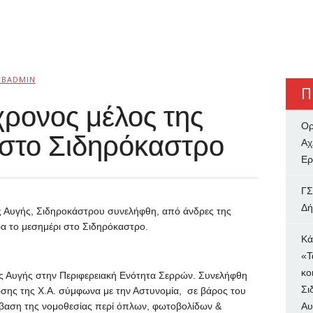
EBADMIN
Π
ρονος μέλος της
Ορ
στο Σιδηρόκαστρο
Αχ
Ερ
ΓΣ
Δή
 Αυγής, Σιδηροκάστρου συνελήφθη, από άνδρες της
 το μεσημέρι στο Σιδηρόκαστρο.
Κά
«Τ
κο
ς Αυγής στην Περιφερειακή Ενότητα Σερρών. Συνελήφθη
Σι
ωσης της Χ.Α. σύμφωνα με την Αστυνομία, σε βάρος του
άβαση της νομοθεσίας περί όπλων, φωτοβολίδων &
Αυ