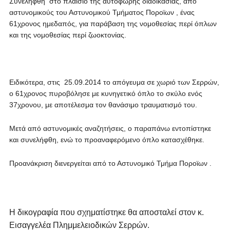
Συνελήφθη στο πλαίσιο της αυτόφωρης διαδικασίας, από
αστυνομικούς του Αστυνομικού Τμήματος Ποροϊων , ένας
61χρονος ημεδαπός, για παράβαση της νομοθεσίας περί όπλων
και της νομοθεσίας περί ζωοκτονίας.
Ειδικότερα, στις 25.09.2014 το απόγευμα σε χωριό των Σερρών,
ο 61χρονος πυροβόλησε με κυνηγετικό όπλο το σκύλο ενός
37χρονου, με αποτέλεσμα τον θανάσιμο τραυματισμό του.
Μετά από αστυνομικές αναζητήσεις, ο παραπάνω εντοπίστηκε
και συνελήφθη, ενώ το προαναφερόμενο όπλο κατασχέθηκε.
Προανάκριση διενεργείται από το Αστυνομικό Τμήμα Ποροϊων .
Η δικογραφία που σχηματίστηκε θα αποσταλεί στον κ.
Εισαγγελέα Πλημμελειοδικών Σερρών.