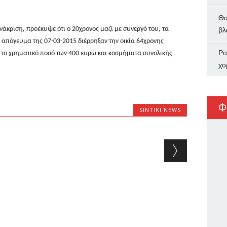
Θα
νάκριση, προέκυψε ότι ο 20χρονος μαζί με συνεργό του, τα
βλ
ο απόγευμα της 07-03-2015 διέρρηξαν την οικία 64χρονης
Ρο
 το χρηματικό ποσό των 400 ευρώ και κοσμήματα συνολικής
χο
Φ
SINTIKI NEWS