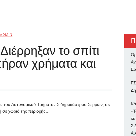
ADMIN
Π
Διέρρηξαν το σπίτι
Ορ
πήραν χρήματα και
Αχ
Ερ
ΓΣ
Δή
Κά
ύς του Αστυνομικού Τμήματος Σιδηροκάστρου Σερρών, σε
ή σε χωριό της περιοχής…
«Τ
κο
Σι
Αυ