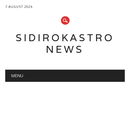
7 AUGUST 2026
SIDIROKASTRO
NEWS
Main menu
Skip
MENU
to
content